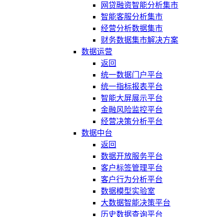
网贷融资智能分析集市
智能客服分析集市
经营分析数据集市
财务数据集市解决方案
数据运营
返回
统一数据门户平台
统一指标报表平台
智能大屏展示平台
金融风险监控平台
经营决策分析平台
数据中台
返回
数据开放服务平台
客户标签管理平台
客户行为分析平台
数据模型实验室
大数据智能决策平台
历史数据查询平台