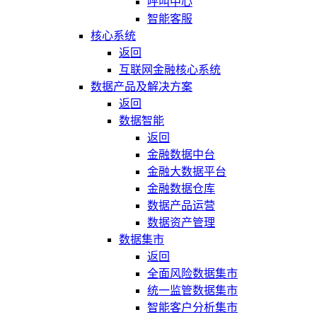
呼叫中心
智能客服
核心系统
返回
互联网金融核心系统
数据产品及解决方案
返回
数据智能
返回
金融数据中台
金融大数据平台
金融数据仓库
数据产品运营
数据资产管理
数据集市
返回
全面风险数据集市
统一监管数据集市
智能客户分析集市